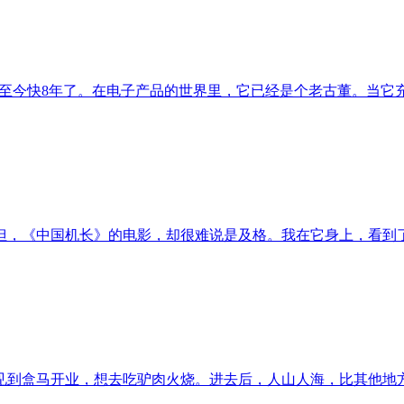
dle3，至今快8年了。在电子产品的世界里，它已经是个老古董。当它
，《中国机长》的电影，却很难说是及格。我在它身上，看到了很
到盒马开业，想去吃驴肉火烧。进去后，人山人海，比其他地方的