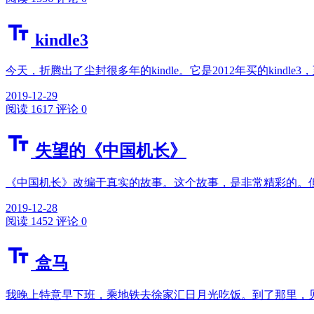
kindle3
今天，折腾出了尘封很多年的kindle。它是2012年买的kin
2019-12-29
阅读 1617
评论 0
失望的《中国机长》
《中国机长》改编于真实的故事。这个故事，是非常精彩的。但
2019-12-28
阅读 1452
评论 0
盒马
我晚上特意早下班，乘地铁去徐家汇日月光吃饭。到了那里，见