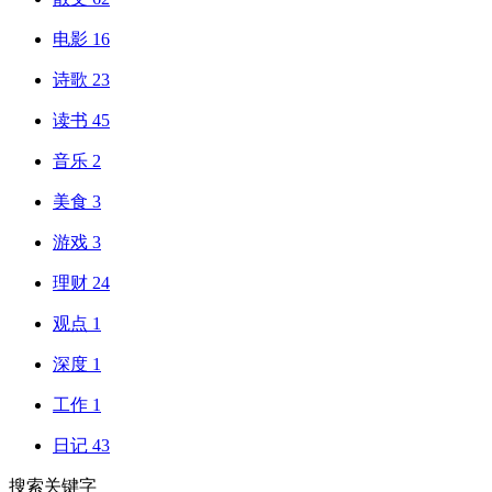
电影
16
诗歌
23
读书
45
音乐
2
美食
3
游戏
3
理财
24
观点
1
深度
1
工作
1
日记
43
搜索关键字