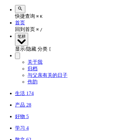
快捷查询
⌘
K
首页
回到首页
⌘
/
笔耕
显示/隐藏 分类
[
关于我
归档
与父亲有关的日子
伤韵
生活
174
产品
28
好物
5
学习
4
散文
62