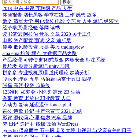
搜索
2019
中东
书评
互联网
产品
人生
体验报告
增长黑客
学堂在线
工作
感想
故乡
散文
清华大学
用户增长
电影 文艺片 人生
笔记
经济学
经济学原理
经验
落网
读书
读书笔记
阿拉伯
音乐
文章
2020
关于工作
电影
资产配置
面试
父亲
迪斯尼
债券
低风险投资
股票
美股
tradingview
sma
ema
均线
埋点
大数据产品之路
产品经理
可转债
封闭式基金
内容安全
标注系统
反垃圾
股票分析笔记
unity
加班
拼多多
专业投机原理
道氏理论
趋势分析
段永平
理财
五星
马伯庸
两京十五日
四星
张磊
高瓴
投资
趋势线
123准则
如梦令
小说
刘震云
2B
生活
杂事
教育
老龄化
职业教育
人口
劳动力
复读
延迟退休
lonecapital
雷公
诗歌
传记
共产党宣言
2021
总结
影评
源代码
心理
焦虑
汽车
品牌
梦
日记
陈行甲
钱穆
政治
WordPress
typecho
借命而生
石一枫
县委大院
电视剧
与父亲有关的日子
书单
游戏
剑网三
手机
小米