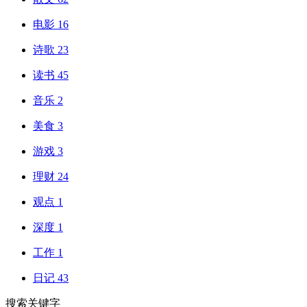
电影
16
诗歌
23
读书
45
音乐
2
美食
3
游戏
3
理财
24
观点
1
深度
1
工作
1
日记
43
搜索关键字