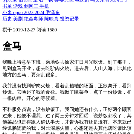
书单
游戏
剑网三
手机
小米
oppo
2023
2024
毛泽东
历史
美剧
绝命毒师
陈映真
投资记录
撰于
2019-12-27
阅读 1580
盒马
我晚上特意早下班，乘地铁去徐家汇日月光吃饭。到了那里，
见到盒马开业，想去吃驴肉火烧。进去后，人山人海，比其他
地方的盒马，要杂乱很多。
我并没有找到驴肉火烧，看着乱糟糟的场面，正欲离开，看到
炒饭。它唤起了我的食欲。我瞅了瞅菜单，点了一份炒饭，和
一根肉串。开心的等候着。
不料服务员说，没有炒饭了。我问她还有什么，正好两个顾客
过来，她便不理我。过了两三分钟才回话，说炒饭都没了，其
他菜品也是得跟人确认半天，才告诉我有还是没有。本来就已
经饥肠辘辘的我，对比深感失望，心想还是去其他店吃饭比较