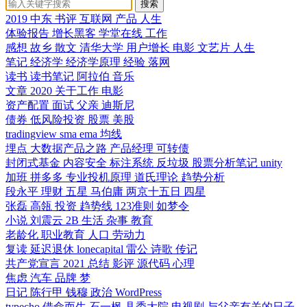
搜索
2019
中东
书评
互联网
产品
人生
体验报告
增长黑客
学堂在线
工作
感想
故乡
散文
清华大学
用户增长
电影 文艺片 人生
笔记
经济学
经济学原理
经验
落网
读书
读书笔记
阿拉伯
音乐
文章
2020
关于工作
电影
资产配置
面试
父亲
迪斯尼
债券
低风险投资
股票
美股
tradingview
sma
ema
均线
埋点
大数据产品之路
产品经理
可转债
封闭式基金
内容安全
标注系统
反垃圾
股票分析笔记
unity
加班
拼多多
专业投机原理
道氏理论
趋势分析
段永平
理财
五星
马伯庸
两京十五日
四星
张磊
高瓴
投资
趋势线
123准则
如梦令
小说
刘震云
2B
生活
杂事
教育
老龄化
职业教育
人口
劳动力
复读
延迟退休
lonecapital
雷公
诗歌
传记
共产党宣言
2021
总结
影评
源代码
心理
焦虑
汽车
品牌
梦
日记
陈行甲
钱穆
政治
WordPress
typecho
借命而生
石一枫
县委大院
电视剧
与父亲有关的日子