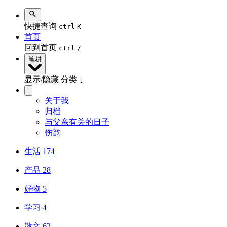
快捷查询
ctrl
K
首页
回到首页
ctrl
/
笔耕
显示/隐藏 分类
[
关于我
归档
与父亲有关的日子
伤韵
生活
174
产品
28
好物
5
学习
4
散文
62