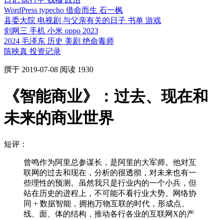
WordPress
typecho
借命而生
石一枫
县委大院
电视剧
与父亲有关的日子
书单
游戏
剑网三
手机
小米
oppo
2023
2024
毛泽东
历史
美剧
绝命毒师
陈映真
投资记录
撰于
2019-07-08
阅读 1930
《智能商业》：过去、现在和
未来的商业世界
短评：
曾鸣作为阿里总参谋长，是阿里的大军师。他对互
联网的过去和现在，分析的很透彻，对未来也有一
些理性的预测。虽然我只是行业内的一个小兵，但
站在历史的进程上，不可能不看行业大势。网络协
同 + 数据智能，拥抱万物互联的时代，形成点、
线、面、体的结构，推动各行各业的互联网X的产