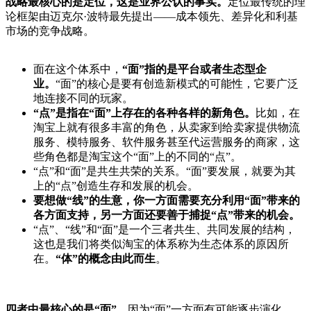
战略最核心的是定位，这是业界公认的事实。
定位最传统的理
论框架由迈克尔·波特最先提出——成本领先、差异化和利基
市场的竞争战略。
面在这个体系中，
“面”指的是平台或者生态型企
业。
“面”的核心是要有创造新模式的可能性，它要广泛
地连接不同的玩家。
“点”是指在“面”上存在的各种各样的新角色。
比如，在
淘宝上就有很多丰富的角色，从卖家到给卖家提供物流
服务、模特服务、软件服务甚至代运营服务的商家，这
些角色都是淘宝这个“面”上的不同的“点”。
“点”和“面”是共生共荣的关系。“面”要发展，就要为其
上的“点”创造生存和发展的机会。
要想做“线”的生意，你一方面需要充分利用“面”带来的
各方面支持，另一方面还要善于捕捉“点”带来的机会。
“点”、“线”和“面”是一个三者共生、共同发展的结构，
这也是我们将类似淘宝的体系称为生态体系的原因所
在。
“体”的概念由此而生
。
四者中最核心的是“面”
，因为“面”一方面有可能逐步演化