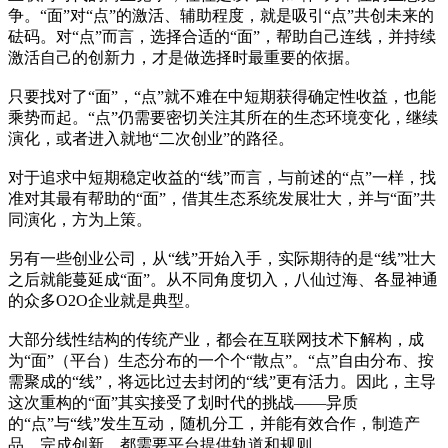
争。“面”对“点”的激活、辅助程度，就是吸引“点”共创未来的
砝码。对“点”而言，选择合适的“面”，帮助自己连线，并持续
激活自己的创新力，才是做选择时最重要的依据。
只要找对了“面”，“点”就不难在中短期获得确定性收益，也能
乘势而起。“点”仍需要密切关注其所在的生态环境变化，继续
演化，或者进入就地“二次创业”的路径。
对于追求中短期稳定收益的“线”而言，与前述的“点”一样，找
准对其最有帮助的“面”，借其生态系统发展壮大，并与“面”共
同演化，方为上策。
另有一些创业公司，从“线”开始入手，实际期待的是“线”壮大
之后就能蔓延成“面”。从不同角度切入，八仙过海、各显神通
的众多O2O企业就是典型。
大部分线性结构的传统产业，都会在互联网技术下解构，成
为“面”（平台）生态分布的一个个“散点”。“点”自由分布、按
需聚成的“线”，将远比过去封闭的“线”更有活力。因此，主导
这次重构的“面”其实接受了划时代的挑战——异质
的“点”与“线”发生互动，随机分工，并能有效合作，制造产
品，完成创新，都需要平台提供轨道和规则。