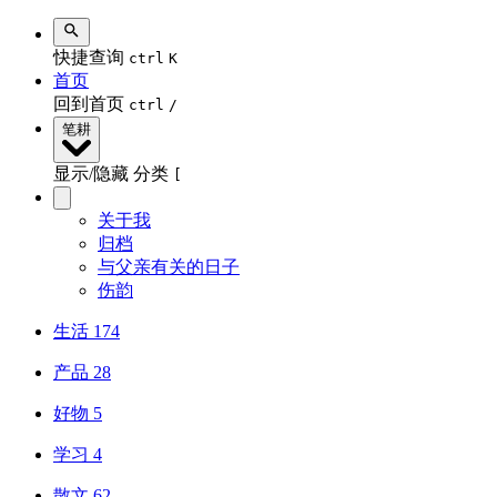
快捷查询
ctrl
K
首页
回到首页
ctrl
/
笔耕
显示/隐藏 分类
[
关于我
归档
与父亲有关的日子
伤韵
生活
174
产品
28
好物
5
学习
4
散文
62