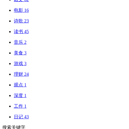
电影
16
诗歌
23
读书
45
音乐
2
美食
3
游戏
3
理财
24
观点
1
深度
1
工作
1
日记
43
搜索关键字