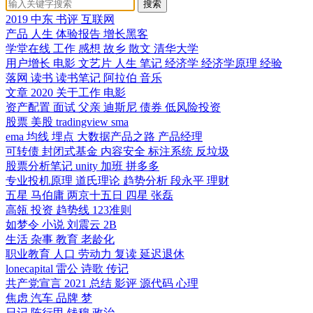
搜索
2019
中东
书评
互联网
产品
人生
体验报告
增长黑客
学堂在线
工作
感想
故乡
散文
清华大学
用户增长
电影 文艺片 人生
笔记
经济学
经济学原理
经验
落网
读书
读书笔记
阿拉伯
音乐
文章
2020
关于工作
电影
资产配置
面试
父亲
迪斯尼
债券
低风险投资
股票
美股
tradingview
sma
ema
均线
埋点
大数据产品之路
产品经理
可转债
封闭式基金
内容安全
标注系统
反垃圾
股票分析笔记
unity
加班
拼多多
专业投机原理
道氏理论
趋势分析
段永平
理财
五星
马伯庸
两京十五日
四星
张磊
高瓴
投资
趋势线
123准则
如梦令
小说
刘震云
2B
生活
杂事
教育
老龄化
职业教育
人口
劳动力
复读
延迟退休
lonecapital
雷公
诗歌
传记
共产党宣言
2021
总结
影评
源代码
心理
焦虑
汽车
品牌
梦
日记
陈行甲
钱穆
政治