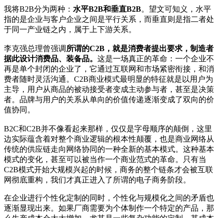
我将B2B分为两种：
水平B2B和垂直B2B
。望文可知义，水平
指的是企业与客户企业之间是平行关系，而垂直则是指二者处
于同一产业链之内，属于上下游关系。
李克强总理曾强调
所谓的C2B，就是消费者提出要求，制造者
据此设计消费品、装备品。
这是一场真正的革命：一个企业不
再是单个封闭的企业了，它通过互联网和市场紧密衔接，和消
费者随时灵活沟通。C2B商业模式最明显的特征就是以用户为
主导，用户从商品的被动接受者变成主动参与者，甚至是决策
者。品牌与用户的关系从单向的价值传递逐渐变成了双向的价
值协同。
B2C和C2B并不像看起来那样，仅仅是字母顺序的颠倒，这里
边实际蕴含着对整个商业逻辑的根本性颠覆，也是商业网络从
传统的供应链走向网络协同的一种全新的基本模式。这种基本
模式的变化，甚至可以被当作一个商业范式的革命。只有当
C2B模式开始大规模兴起的时候，商务的整个链条才会被互联
网彻底重构，我们才真正进入了所谓的电子商务阶段。
在企业进行个性化定制的同时，个性化与规模化之间的矛盾也
逐渐显现出来。如果厂商需要为个体制作一个特定的产品，那