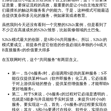
证质量，要保证流程的高效，最重要的是让小b自主地发挥它
们最擅长的触达和服务客户的能力。于是，这种模式可能最适
合提供复杂和多元化的服务，例如家装或者教育。
虽然我到今天还没有看到一个完整的S2b2c案例，但是看到了
不少正在高速成长的S2b2c雏形，比如装修领域的土巴兔。
S2b2c模式最大的创新，是S和小b共同服务c。所以，S2b2c的
模式要成立，前提条件是它创造的价值必须比单独的小b或大
B直接服务c的价值要大得多
在互联网时代，这个“共同服务”有两层含义。
第一，当小b服务c时，必须调用S提供的某种服务：S不
能仅仅提供某种SaaS（软件即服务）化工具，它必须基
于对上游供应链的整合，提供某些增值服务，才能帮助b
更好地服务c。
第二，对于S来说，小b服务c的过程对它必须是透明的，
也就是S能参与并且能给予实时反馈，来提升S对小b的
服务。要实现这一点，首先，小b服务c的过程要实现在
线化；其次，S和小b要通过在线化、软件化，实现自动