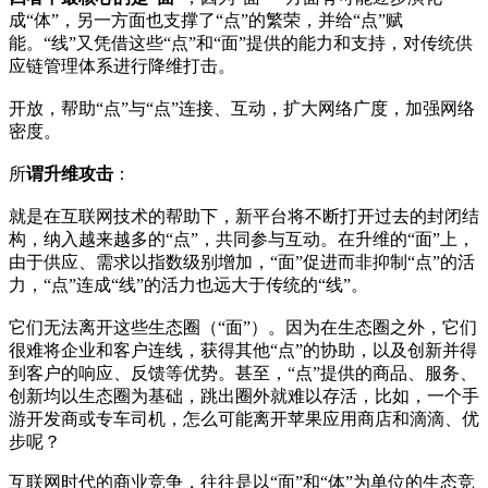
成“体”，另一方面也支撑了“点”的繁荣，并给“点”赋
能。“线”又凭借这些“点”和“面”提供的能力和支持，对传统供
应链管理体系进行降维打击。
开放，帮助“点”与“点”连接、互动，扩大网络广度，加强网络
密度。
所
谓升维攻击
：
就是在互联网技术的帮助下，新平台将不断打开过去的封闭结
构，纳入越来越多的“点”，共同参与互动。在升维的“面”上，
由于供应、需求以指数级别增加，“面”促进而非抑制“点”的活
力，“点”连成“线”的活力也远大于传统的“线”。
它们无法离开这些生态圈（“面”）。因为在生态圈之外，它们
很难将企业和客户连线，获得其他“点”的协助，以及创新并得
到客户的响应、反馈等优势。甚至，“点”提供的商品、服务、
创新均以生态圈为基础，跳出圈外就难以存活，比如，一个手
游开发商或专车司机，怎么可能离开苹果应用商店和滴滴、优
步呢？
互联网时代的商业竞争，往往是以“面”和“体”为单位的生态竞