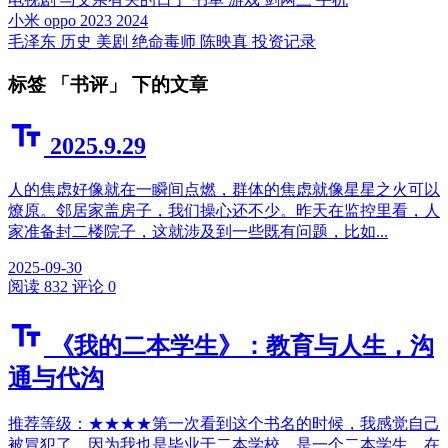
小米
oppo
2023
2024
毛泽东
历史
美剧
绝命毒师
陈映真
投资记录
标签 「书评」 下的文章
2025.9.29
人的焦虑好像就在一瞬间点燃，群体的焦虑就像星星之火可以
燎原。邻居家盖房子，我们操心还不少。昨天在监控里看，人
家准备封二楼院子，这就涉及到一些既有问题，比如...
2025-09-30
阅读 832
评论 0
《我的二本学生》：教育与人生，沟
通与代沟
推荐等级：★★★★第一次看到这个书名的时候，我感觉自己
被冒犯了。因为我也是毕业于二本学校，是一个二本学生。在