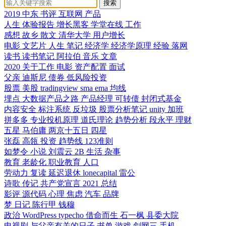
搜索
2019
中东
书评
互联网
产品
人生
体验报告
增长黑客
学堂在线
工作
感想
故乡
散文
清华大学
用户增长
电影 文艺片 人生
笔记
经济学
经济学原理
经验
落网
读书
读书笔记
阿拉伯
音乐
文章
2020
关于工作
电影
资产配置
面试
父亲
迪斯尼
债券
低风险投资
股票
美股
tradingview
sma
ema
均线
埋点
大数据产品之路
产品经理
可转债
封闭式基金
内容安全
标注系统
反垃圾
股票分析笔记
unity
加班
拼多多
专业投机原理
道氏理论
趋势分析
段永平
理财
五星
马伯庸
两京十五日
四星
张磊
高瓴
投资
趋势线
123准则
如梦令
小说
刘震云
2B
生活
杂事
教育
老龄化
职业教育
人口
劳动力
复读
延迟退休
lonecapital
雷公
诗歌
传记
共产党宣言
2021
总结
影评
源代码
心理
焦虑
汽车
品牌
梦
日记
陈行甲
钱穆
政治
WordPress
typecho
借命而生
石一枫
县委大院
电视剧
与父亲有关的日子
书单
游戏
剑网三
手机