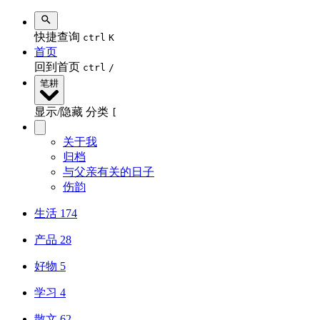
快捷查询
ctrl
K
首页
回到首页
ctrl
/
笔耕
显示/隐藏 分类
[
关于我
归档
与父亲有关的日子
伤韵
生活
174
产品
28
好物
5
学习
4
散文
62