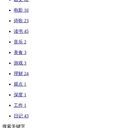
电影
16
诗歌
23
读书
45
音乐
2
美食
3
游戏
3
理财
24
观点
1
深度
1
工作
1
日记
43
搜索关键字