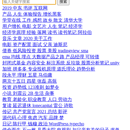
搜索
2019
中东
书评
互联网
产品
人生
体验报告
增长黑客
学堂在线
工作
感想
故乡
散文
清华大学
用户增长
电影 文艺片 人生
笔记
经济学
经济学原理
经验
落网
读书
读书笔记
阿拉伯
音乐
文章
2020
关于工作
电影
资产配置
面试
父亲
迪斯尼
债券
低风险投资
股票
美股
tradingview
sma
ema
均线
埋点
大数据产品之路
产品经理
可转债
封闭式基金
内容安全
标注系统
反垃圾
股票分析笔记
unity
加班
拼多多
专业投机原理
道氏理论
趋势分析
段永平
理财
五星
马伯庸
两京十五日
四星
张磊
高瓴
投资
趋势线
123准则
如梦令
小说
刘震云
2B
生活
杂事
教育
老龄化
职业教育
人口
劳动力
复读
延迟退休
lonecapital
雷公
诗歌
传记
共产党宣言
2021
总结
影评
源代码
心理
焦虑
汽车
品牌
梦
日记
陈行甲
钱穆
政治
WordPress
typecho
借命而生
石一枫
县委大院
电视剧
与父亲有关的日子
书单