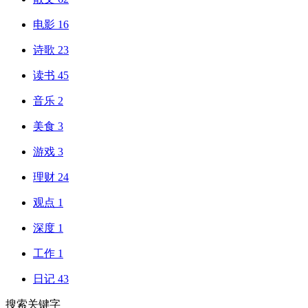
电影
16
诗歌
23
读书
45
音乐
2
美食
3
游戏
3
理财
24
观点
1
深度
1
工作
1
日记
43
搜索关键字