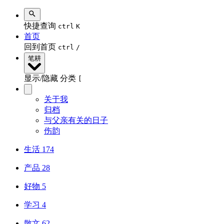
快捷查询
ctrl
K
首页
回到首页
ctrl
/
笔耕
显示/隐藏 分类
[
关于我
归档
与父亲有关的日子
伤韵
生活
174
产品
28
好物
5
学习
4
散文
62