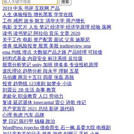
搜索
2019
中东
书评
互联网
产品
人生
体验报告
增长黑客
学堂在线
工作
感想
故乡
散文
清华大学
用户增长
电影 文艺片 人生
笔记
经济学
经济学原理
经验
落网
读书
读书笔记
阿拉伯
音乐
文章
2020
关于工作
电影
资产配置
面试
父亲
迪斯尼
债券
低风险投资
股票
美股
tradingview
sma
ema
均线
埋点
大数据产品之路
产品经理
可转债
封闭式基金
内容安全
标注系统
反垃圾
股票分析笔记
unity
加班
拼多多
专业投机原理
道氏理论
趋势分析
段永平
理财
五星
马伯庸
两京十五日
四星
张磊
高瓴
投资
趋势线
123准则
如梦令
小说
刘震云
2B
生活
杂事
教育
老龄化
职业教育
人口
劳动力
复读
延迟退休
lonecapital
雷公
诗歌
传记
共产党宣言
2021
总结
影评
源代码
心理
焦虑
汽车
品牌
梦
日记
陈行甲
钱穆
政治
WordPress
typecho
借命而生
石一枫
县委大院
电视剧
与父亲有关的日子
书单
游戏
剑网三
手机
小米