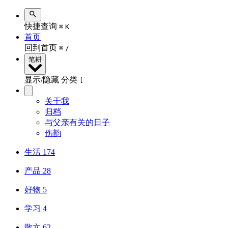
快捷查询
⌘
K
首页
回到首页
⌘
/
笔耕
显示/隐藏 分类
[
关于我
归档
与父亲有关的日子
伤韵
生活
174
产品
28
好物
5
学习
4
散文
62