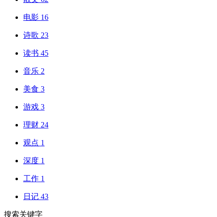
电影
16
诗歌
23
读书
45
音乐
2
美食
3
游戏
3
理财
24
观点
1
深度
1
工作
1
日记
43
搜索关键字