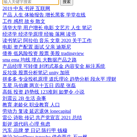
搜索
2019
中东
书评
互联网
产品
人生
体验报告
增长黑客
学堂在线
工作
感想
故乡
散文
清华大学
用户增长
电影 文艺片 人生
笔记
经济学
经济学原理
经验
落网
读书
读书笔记
阿拉伯
音乐
文章
2020
关于工作
电影
资产配置
面试
父亲
迪斯尼
债券
低风险投资
股票
美股
tradingview
sma
ema
均线
埋点
大数据产品之路
产品经理
可转债
封闭式基金
内容安全
标注系统
反垃圾
股票分析笔记
unity
加班
拼多多
专业投机原理
道氏理论
趋势分析
段永平
理财
五星
马伯庸
两京十五日
四星
张磊
高瓴
投资
趋势线
123准则
如梦令
小说
刘震云
2B
生活
杂事
教育
老龄化
职业教育
人口
劳动力
复读
延迟退休
lonecapital
雷公
诗歌
传记
共产党宣言
2021
总结
影评
源代码
心理
焦虑
汽车
品牌
梦
日记
陈行甲
钱穆
政治
WordPress
typecho
借命而生
石一枫