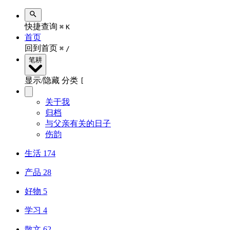
快捷查询
⌘
K
首页
回到首页
⌘
/
笔耕
显示/隐藏 分类
[
关于我
归档
与父亲有关的日子
伤韵
生活
174
产品
28
好物
5
学习
4
散文
62