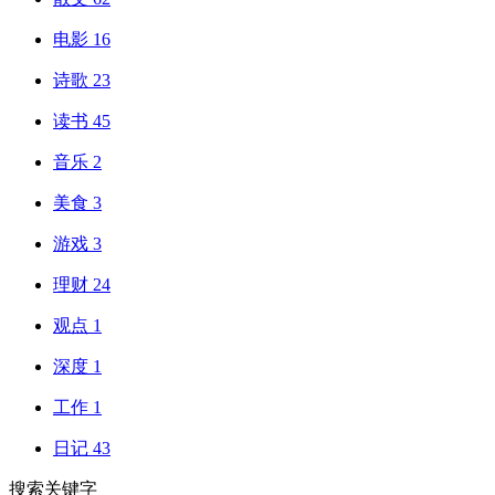
电影
16
诗歌
23
读书
45
音乐
2
美食
3
游戏
3
理财
24
观点
1
深度
1
工作
1
日记
43
搜索关键字